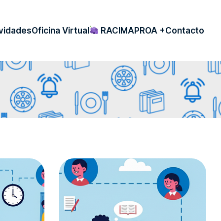
vidades
Oficina Virtual
RACIMA
PROA +
Contacto
A
ESTRA TIERRA
TIVO DEPORTIVO
SROOM