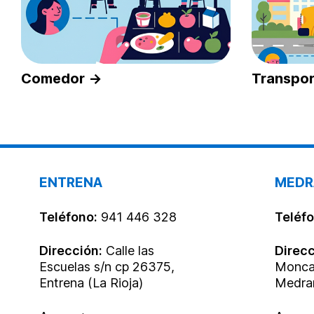
Comedor →
Transpo
ENTRENA
MEDR
Teléfono:
941 446 328
Teléfo
Dirección:
Calle las
Direc
Escuelas s/n cp 26375,
Moncal
Entrena (La Rioja)
Medran