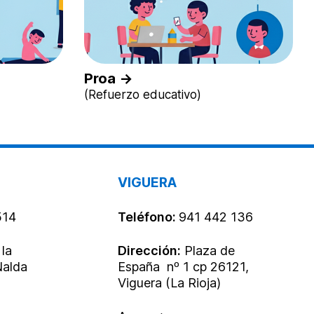
Proa →
(Refuerzo educativo)
VIGUERA
514
Teléfono:
941 442 136
 la
Dirección:
Plaza de
Nalda
España nº 1 cp 26121,
Viguera (La Rioja)