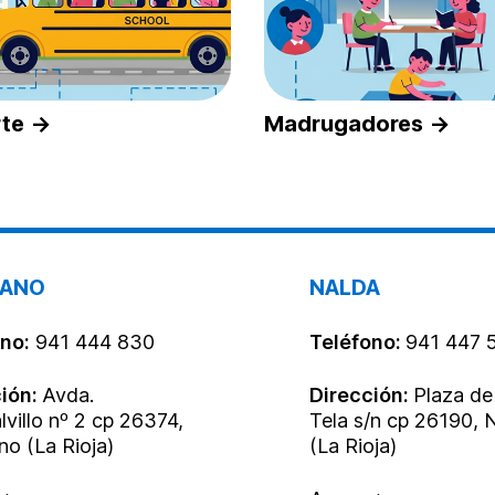
rte →
Madrugadores →
ANO
NALDA
no:
941 444 830
Teléfono:
941 447 
ción:
Avda.
Dirección:
Plaza de
villo nº 2 cp 26374,
Tela s/n cp 26190, 
o (La Rioja)
(La Rioja)