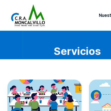
Nues
– Q
– P
– O
– A
– A
– C
Servicios