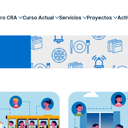
tro CRA
Curso Actual
Servicios
Proyectos
Acti
UIENES SOMOS
– CALENDARIO
– COMEDOR
– CON VOZ PROPI
RINCIPIOS Y VALORES
– HORARIO
– TRANSPORTE
– ALMAZUELA 2.0
RGANIZACIÓN
– LIBROS DE TEXTO
– MADRUGADORES
– LA RIOJA ES NU
LUMNOS Y PROFESORADO
– ESCOLARIZACIÓN
– PROA (REFUERZO EDUCATIVO)
– CENTRO EDUCA
MPA
– BECAS Y AYUDAS
– ENGLISH CLAS
ONTACTO